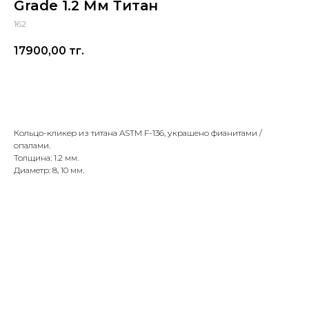
Grade 1.2 Мм Титан
162
17900,00
тг.
Заказать
Кольцо-кликер из титана ASTM F-136, украшено фианитами /
опалами.
Толщина: 1.2 мм.
Диаметр: 8, 10 мм.