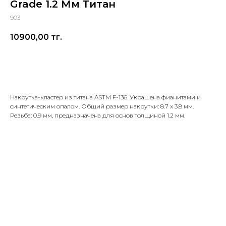
Grade 1.2 Мм Титан
903
10900,00
тг.
Заказать
Накрутка-кластер из титана ASTM F-136. Украшена фианитами и
синтетическим опалом. Общий размер накрутки: 8.7 х 3.8 мм.
Резьба: 0.9 мм, предназначена для основ толщиной 1.2 мм.